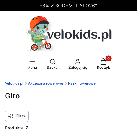
-8% Z KODEM "LATO26"
Produkty w koszy
Otwórz wyszukiwarkę
Menu
Szukaj
Zaloguj się
Koszyk
Velokids.pl
Akcesoria rowerowe
Kaski rowerowe
Giro
Filtry
Produkty:
2