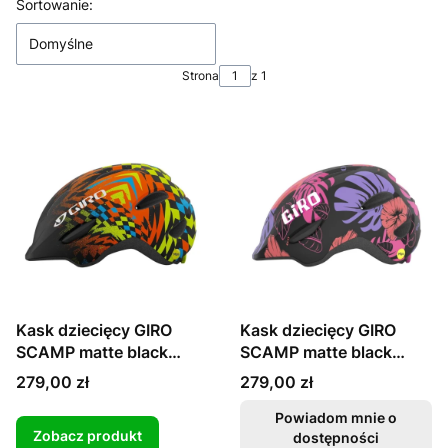
Lista produktów
Sortowanie:
Domyślne
Strona
z 1
Kask dziecięcy GIRO
Kask dziecięcy GIRO
SCAMP matte black
SCAMP matte black
check fade
floral XS:45–49cm
Cena
Cena
279,00 zł
279,00 zł
Powiadom mnie o
Zobacz produkt
dostępności