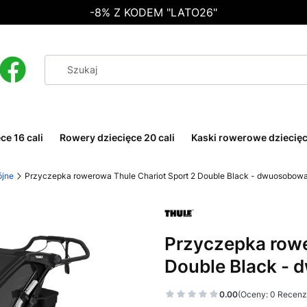
-8% Z KODEM "LATO26"
ce 16 cali
Rowery dziecięce 20 cali
Kaski rowerowe dziecię
ójne
Przyczepka rowerowa Thule Chariot Sport 2 Double Black - dwuosobow
Przyczepka rowe
Double Black -
0.00
(Oceny: 0 Recenzj