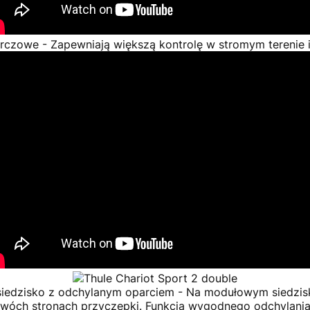
arczowe -
Zapewniają większą kontrolę w stromym terenie i
siedzisko z odchylanym oparciem -
Na modułowym siedzis
dwóch stronach przyczepki. Funkcja wygodnego odchylania 