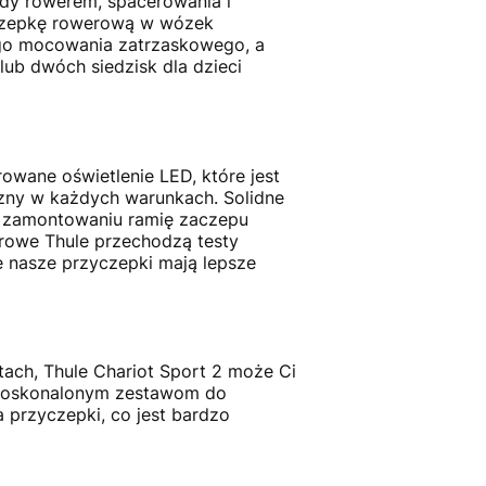
dy rowerem, spacerowania i
zyczepkę rowerową w wózek
go mocowania zatrzaskowego, a
b dwóch siedzisk dla dzieci
wane oświetlenie LED, które jest
czny w każdych warunkach. Solidne
w zamontowaniu ramię zaczepu
rowe Thule przechodzą testy
nasze przyczepki mają lepsze
rtach, Thule Chariot Sport 2 może Ci
 udoskonalonym zestawom do
przyczepki, co jest bardzo