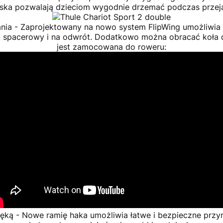
iska pozwalają dzieciom wygodnie drzemać podczas przej
nia -
Zaprojektowany na nowo system FlipWing umożliwia j
 spacerowy i na odwrót. Dodatkowo można obracać koła d
jest zamocowana do roweru:
ręką -
Nowe ramię haka umożliwia łatwe i bezpieczne prz