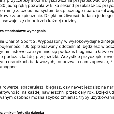
lną przyczepkę można błyskawicznie przystosować do jaz
o 180 jedną ręką pozwala w kilka sekund przekształcić pr
o ramię zaczepu ma system bezpiecznego i bardzo łatwe
e zabezpieczenie. Dzięki możliwości dodania jednego lu
asowuje się do potrzeb każdej rodziny.
oza standardowe wymagania
e Chariot Sport 2. Wyposażony w wysokowydajne zintegro
 pojemności 10k (sprzedawany oddzielnie), będziesz wiod
ychmiastowe zatrzymanie się podczas biegania, a łatwe 
 podczas każdej przejażdżki. Wszystkie przyczepki rowe
ch ośrodkach badawczych, co pozwala nam zapewnić, że 
wymagane.
a rowerze, spacerujesz, biegasz, czy nawet jeździsz na na
ktywności na każdej nawierzchni przez cały rok. Dzięki
awanym osobno) można szybko zmieniać tryby użytkowania 
ziom komfortu dla dziecka