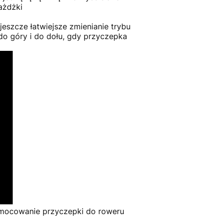
ażdżki
eszcze łatwiejsze zmienianie trybu
o góry i do dołu, gdy przyczepka
ymocowanie przyczepki do roweru