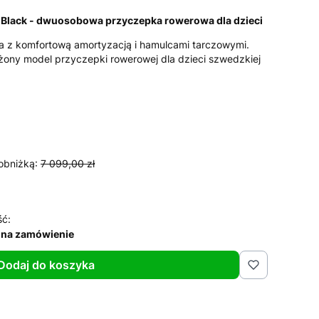
 Black - dwuosobowa przyczepka rowerowa dla dzieci
 z komfortową amortyzacją i hamulcami tarczowymi.
ażony model przyczepki rowerowej dla dzieci szwedzkiej
obniżką:
7 099,00 zł
ść:
 na zamówienie
Dodaj do koszyka