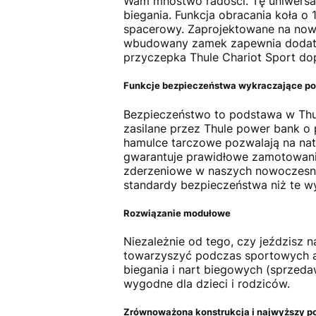
Wam mnóstwo radości. Tę uniwersa
biegania. Funkcja obracania koła 
spacerowy. Zaprojektowane na now
wbudowany zamek zapewnia dodatkow
przyczepka Thule Chariot Sport dop
Funkcje bezpieczeństwa wykraczające p
Bezpieczeństwo to podstawa w Thul
zasilane przez Thule power bank o
hamulce tarczowe pozwalają na nat
gwarantuje prawidłowe zamotowanie
zderzeniowe w naszych nowoczesny
standardy bezpieczeństwa niż te 
Rozwiązanie modułowe
Niezależnie od tego, czy jeździsz n
towarzyszyć podczas sportowych a
biegania i nart biegowych (sprzed
wygodne dla dzieci i rodziców.
Zrównoważona konstrukcja i najwyższy po