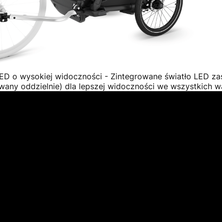
ED o wysokiej widoczności -
Zintegrowane światło LED za
wany oddzielnie) dla lepszej widoczności we wszystkich w