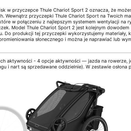
zisk w przyczepce Thule Chariot Sport 2 oznacza, że może
h. Wewnątrz przyczepki Thule Chariot Sport na Twoich mał
które w połączeniu z najlepszym systemem wentylacji na 
ek. Model Thule Chariot Sport 2 jest kolejnym dowodem 
Do produkcji tej przyczepki wykorzystujemy materiały, któ
 promieniowania słonecznego i można je naprawiać lub wym
ych aktywności -
4 opcje aktywności — jazda na rowerze, j
ngu i nart są sprzedawane oddzielnie). W zestawie osłona