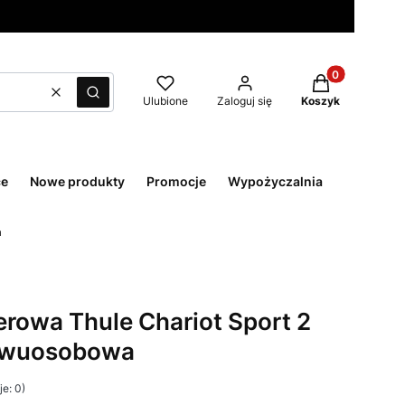
Produkty w kos
Wyczyść
Szukaj
Ulubione
Zaloguj się
Koszyk
ce
Nowe produkty
Promocje
Wypożyczalnia
a
rowa Thule Chariot Sport 2
 dwuosobowa
e: 0)