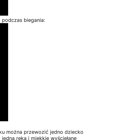
 podczas biegania:
ku można przewozić jedno dziecko
jedną ręką i miękkie wyściełane