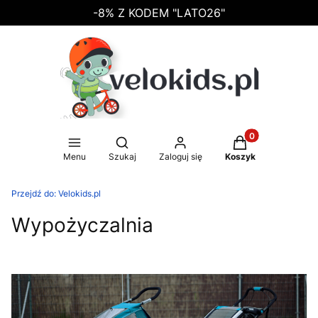
-8% Z KODEM "LATO26"
Produkty w koszy
Otwórz wyszukiwarkę
Menu
Szukaj
Zaloguj się
Koszyk
Przejdź do:
Velokids.pl
Wypożyczalnia