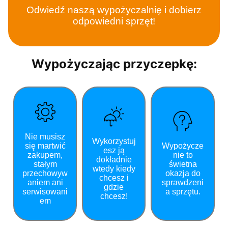
Odwiedź naszą wypożyczalnię i dobierz
odpowiedni sprzęt!
Wypożyczając przyczepkę:
Nie musisz
Wykorzystuj
się martwić
Wypożycze
esz ją
zakupem,
nie to
dokładnie
stałym
świetna
wtedy kiedy
przechowyw
okazja do
chcesz i
aniem ani
sprawdzeni
gdzie
serwisowani
a sprzętu.
chcesz!
em