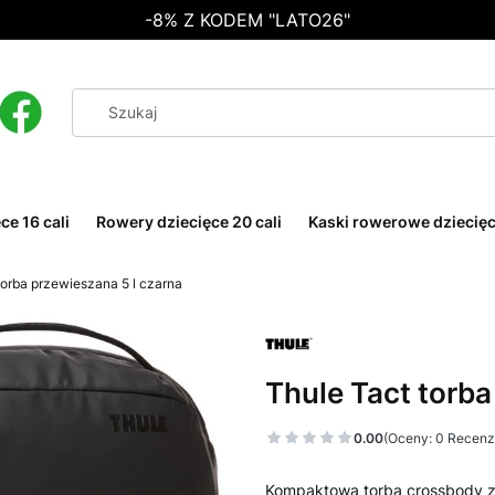
-8% Z KODEM "LATO26"
ce 16 cali
Rowery dziecięce 20 cali
Kaski rowerowe dziecię
torba przewieszana 5 l czarna
Thule Tact torba
0.00
(Oceny: 0 Recenzj
Kompaktowa torba crossbody z c