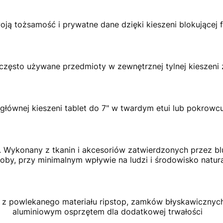
ją tożsamość i prywatne dane dzięki kieszeni blokującej 
często używane przedmioty w zewnętrznej tylnej kieszen
głównej kieszeni tablet do 7" w twardym etui lub pokrowc
®. Wykonany z tkanin i akcesoriów zatwierdzonych przez b
oby, przy minimalnym wpływie na ludzi i środowisko natur
z powlekanego materiału ripstop, zamków błyskawicznych
aluminiowym osprzętem dla dodatkowej trwałości