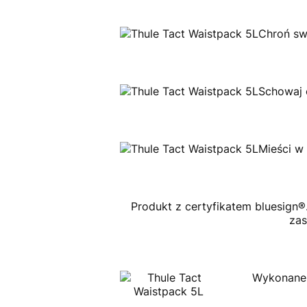
Chroń swo
Schowaj 
Mieści w 
Produkt z certyfikatem bluesign
zas
Wykonane 