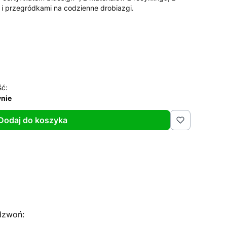
i przegródkami na codzienne drobiazgi.
ść:
nie
Dodaj do koszyka
dzwoń: