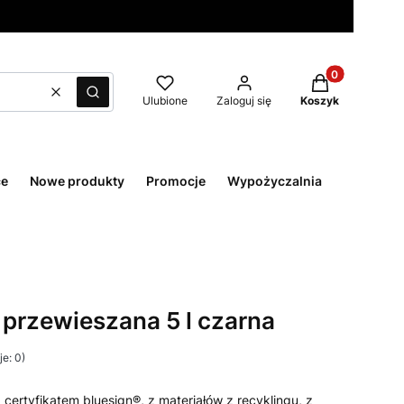
Produkty w kos
Wyczyść
Szukaj
Ulubione
Zaloguj się
Koszyk
ce
Nowe produkty
Promocje
Wypożyczalnia
 przewieszana 5 l czarna
e: 0)
ertyfikatem bluesign®, z materiałów z recyklingu, z