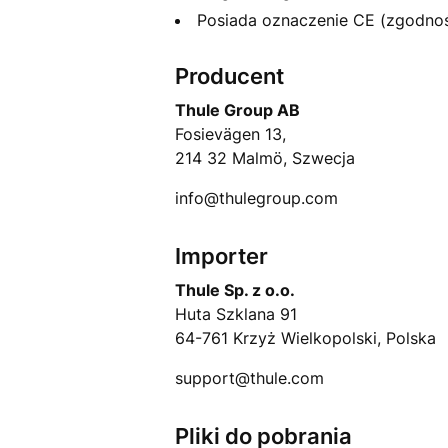
Posiada oznaczenie CE (zgodno
Producent
Thule Group AB
Fosievägen 13,
214 32 Malmö, Szwecja
info@thulegroup.com
Importer
Thule Sp. z o.o.
Huta Szklana 91
64-761 Krzyż Wielkopolski, Polska
support@thule.com
Pliki do pobrania