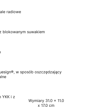
fale radiowe
i z blokowanym suwakiem
u
luesign®, w sposób oszczędzający
alne
 YKK i z
Wymiary 31.0 x 11.0
x 17.0 cm